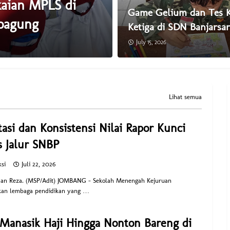
kaian MPLS di
Game Gelium dan Tes K
oagung
Ketiga di SDN Banjarsa
July 15, 2026
Lihat semua
tasi dan Konsistensi Nilai Rapor Kunci
s Jalur SNBP
si
Juli 22, 2026
dan Reza. (MSP/Adit) JOMBANG – Sekolah Menengah Kejuruan
an lembaga pendidikan yang …
Manasik Haji Hingga Nonton Bareng di