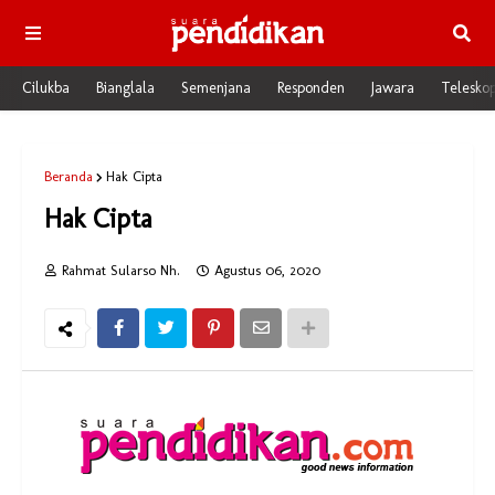
Cilukba
Bianglala
Semenjana
Responden
Jawara
Telesko
Beranda
Hak Cipta
Hak Cipta
Rahmat Sularso Nh.
Agustus 06, 2020