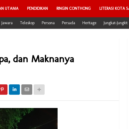
AN UTAMA
PENDIDIKAN
RINGIN CONTHONG
LITERASI KOTA S
Jawara
Teleskop
Persona
Persada
Heritage
Jungkat-Jungkit
upa, dan Maknanya