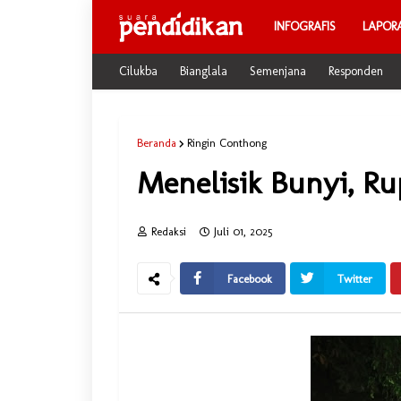
INFOGRAFIS
LAPOR
Cilukba
Bianglala
Semenjana
Responden
Beranda
Ringin Conthong
Menelisik Bunyi, R
Redaksi
Juli 01, 2025
Facebook
Twitter