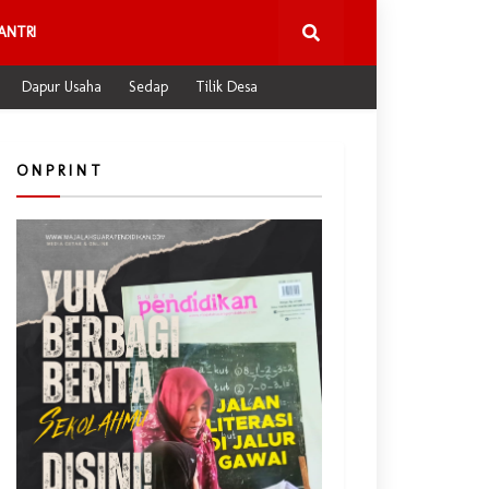
ANTRI
Dapur Usaha
Sedap
Tilik Desa
O N P R I N T