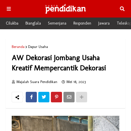
Cilukba
Bianglala
Semenjana
Responden
Jawara
Telesko
Beranda
Dapur Usaha
AW Dekorasi Jombang Usaha
Kreatif Mempercantik Dekorasi
Majalah Suara Pendidikan
Mei 18, 2023