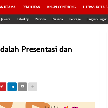
AN UTAMA
PENDIDIKAN
RINGIN CONTHONG
LITERASI KOTA S
Jawara
Teleskop
Persona
Persada
Heritage
Jungkat-Jungkit
adalah Presentasi dan