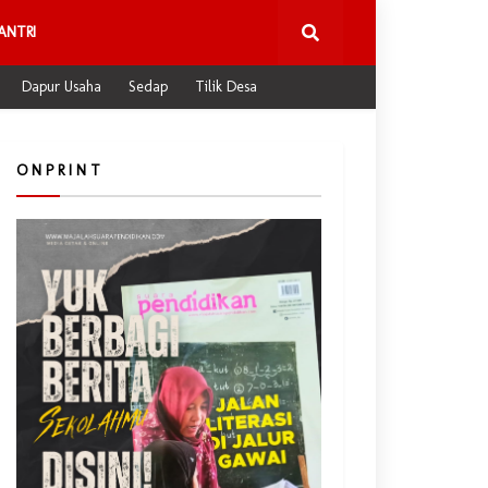
ANTRI
Dapur Usaha
Sedap
Tilik Desa
O N P R I N T