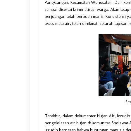
Pangklungan, Kecamatan Wonosalam. Dari konf
sampai disertai kriminalisasi warga. Akan teta
perjuangan telah berbuah manis. Konsistensi y
akses mata air, telah dinikmati seluruh lapisa
Ses
Terakhir, dalam dokumenter Hujan Air, Izzudi
pengelolaaan air hujan di komunitas Sholawat 
Izzudin berpesan bahwa hubungan manusia deng