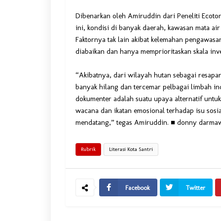
Dibenarkan oleh Amiruddin dari Peneliti Ecoto
ini, kondisi di banyak daerah, kawasan mata air
Faktornya tak lain akibat kelemahan pengawasa
diabaikan dan hanya memprioritaskan skala inves
“Akibatnya, dari wilayah hutan sebagai resapan 
banyak hilang dan tercemar pelbagai limbah i
dokumenter adalah suatu upaya alternatif untu
wacana dan ikatan emosional terhadap isu sosia
mendatang,” tegas Amiruddin. ■ donny darma
Rubrik
Literasi Kota Santri
Facebook
Twitter