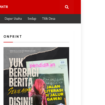
ANTRI
Dapur Usaha
Sedap
Tilik Desa
O N P R I N T