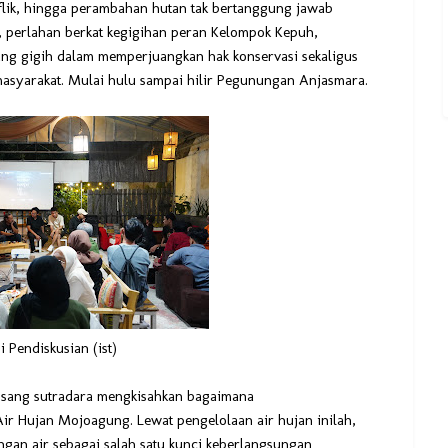
lik, hingga perambahan hutan tak bertanggung jawab
pi, perlahan berkat kegigihan peran Kelompok Kepuh,
ang gigih dalam memperjuangkan hak konservasi sekaligus
n masyarakat. Mulai hulu sampai hilir Pegunungan Anjasmara.
i Pendiskusian (ist)
n sang sutradara mengkisahkan bagaimana
Air Hujan Mojoagung. Lewat pengelolaan air hujan inilah,
an air sebagai salah satu kunci keberlangsungan