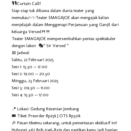
🎙️🎙️Curtain Call!!
Siap-siap tuk dibawa dalam dunia teater yang
memukau✨✨Teater SMAGAJOE akan mengajak kalian
menjelajah dalam Menggenapi Perjamuan yang Ganjil dari
keluarga Versed🍴🍴
Teater SMAGAJOE mempersembahkan pentas spektakuler
dengan lakon 🎭” Sir Versed “
📅 Jadwal:
Sabtu, 22 Februari 2025
Sesi 1: 15.30 — 17.00
Sesi 2: 19.00 — 20.30
Minggu, 23 Februari 2025
Sesi 3: 09.30 — 11.00
Sesi 4: 15.30 — 17.00
📍 Lokasi: Gedung Kesenian Jombang
🎟 Tiket: Preorder Rp25k | OTS Rp30k
🎉 Pesan tiketmu sekarang, untuk pementasan eksklusif ini!
Hubungi +62 858-1246-8319 dan pastikan kamu jadi bagian