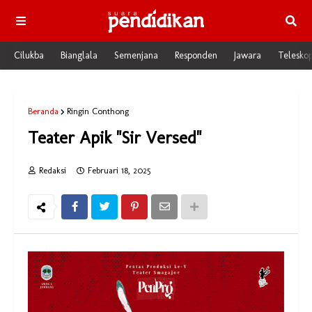
Cilukba
Bianglala
Semenjana
Responden
Jawara
Telesko
Beranda
Ringin Conthong
Teater Apik "Sir Versed"
Redaksi
Februari 18, 2025