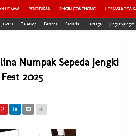
AN UTAMA
PENDIDIKAN
RINGIN CONTHONG
LITERASI KOTA S
Jawara
Teleskop
Persona
Persada
Heritage
Jungkat-Jungkit
slina Numpak Sepeda Jengki
Fest 2025