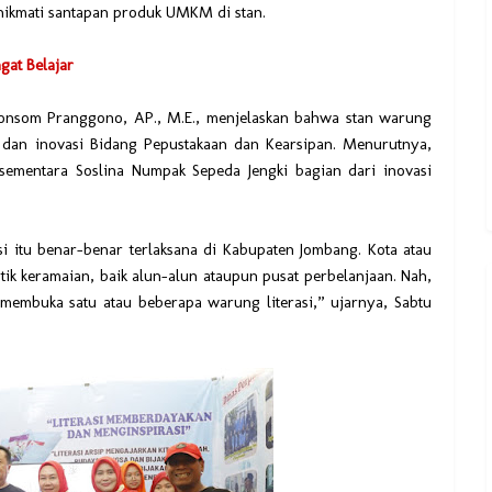
enikmati santapan produk UMKM di stan.
at Belajar
honsom Pranggono, AP., M.E., menjelaskan bahwa stan warung
n dan inovasi Bidang Pepustakaan dan Kearsipan. Menurutnya,
, sementara Soslina Numpak Sepeda Jengki bagian dari inovasi
i itu benar-benar terlaksana di Kabupaten Jombang. Kota atau
itik keramaian, baik alun-alun ataupun pusat perbelanjaan. Nah,
t membuka satu atau beberapa warung literasi,” ujarnya, Sabtu