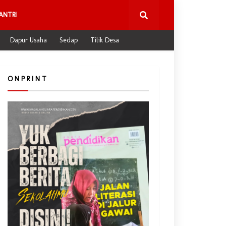
ANTRI
Dapur Usaha
Sedap
Tilik Desa
O N P R I N T